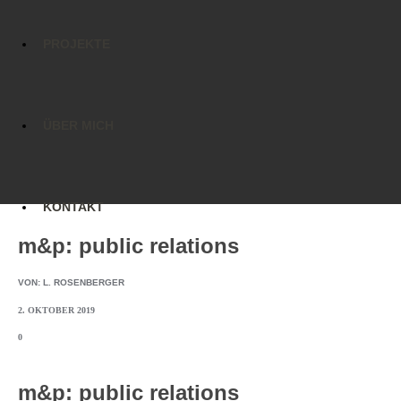
PROJEKTE
ÜBER MICH
KONTAKT
m&p: public relations
VON:
L. ROSENBERGER
2. OKTOBER 2019
0
m&p: public relations