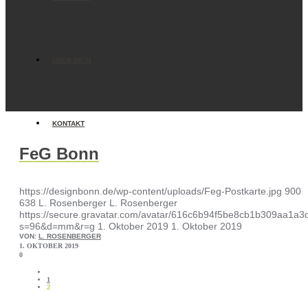
ÜBER MICH
KONTAKT
FeG Bonn
https://designbonn.de/wp-content/uploads/Feg-Postkarte.jpg
900
638
L. Rosenberger
L. Rosenberger
https://secure.gravatar.com/avatar/616c6b94f5be8cb1b309aa1
s=96&d=mm&r=g
1. Oktober 2019
1. Oktober 2019
VON:
L. ROSENBERGER
1. OKTOBER 2019
0
1
2