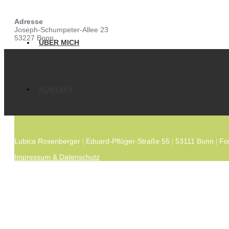
Adresse
Joseph-Schumpeter-Allee 23
53227 Bonn
ÜBER MICH
KONTAKT
Lubica Rosenberger
Eduard-Pflüger-Straße 55
53111 Bonn
Fo
|
|
|
Impressum & Datenschutz