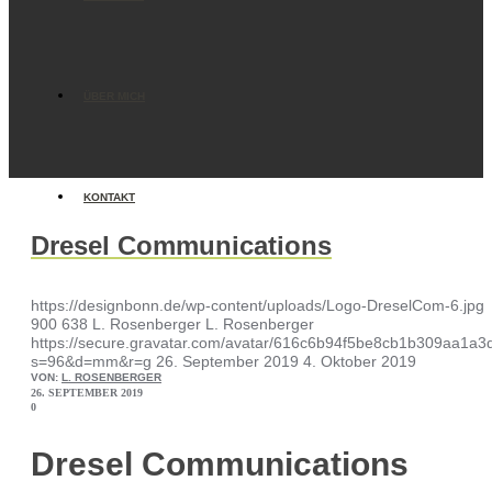
ÜBER MICH
KONTAKT
Dresel Communications
https://designbonn.de/wp-content/uploads/Logo-DreselCom-6.jpg
900
638
L. Rosenberger
L. Rosenberger
https://secure.gravatar.com/avatar/616c6b94f5be8cb1b309aa1
s=96&d=mm&r=g
26. September 2019
4. Oktober 2019
VON:
L. ROSENBERGER
26. SEPTEMBER 2019
0
Dresel Communications