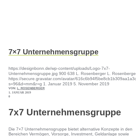
7×7 Unternehmensgruppe
https://designbonn.de/wp-content/uploads/Logo-7x7-
Unternehmensgruppe.jpg
900
638
L. Rosenberger
L. Rosenberge
https://secure.gravatar.com/avatar/616c6b94f5be8cb1b309aa1
s=96&d=mm&r=g
1. Januar 2019
5. November 2019
VON:
L. ROSENBERGER
1. JANUAR 2019
0
7x7 Unternehmensgruppe
Die 7×7 Unternehmensgruppe bietet alternative Konzepte in den
Bereichen Vermögen, Vorsorge, Investment, Geldanlage sowie