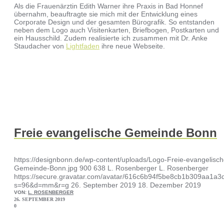
Als die Frauenärztin Edith Warner ihre Praxis in Bad Honnef
übernahm, beauftragte sie mich mit der Entwicklung eines
Corporate Design und der gesamten Bürografik. So entstanden
neben dem Logo auch Visitenkarten, Briefbogen, Postkarten und
ein Hausschild. Zudem realisierte ich zusammen mit Dr. Anke
Staudacher von
Lightfaden
ihre neue Webseite.
Freie evangelische Gemeinde Bonn
https://designbonn.de/wp-content/uploads/Logo-Freie-evangelisch
Gemeinde-Bonn.jpg
900
638
L. Rosenberger
L. Rosenberger
https://secure.gravatar.com/avatar/616c6b94f5be8cb1b309aa1
s=96&d=mm&r=g
26. September 2019
18. Dezember 2019
VON:
L. ROSENBERGER
26. SEPTEMBER 2019
0