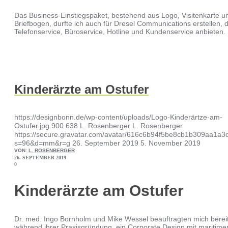
Das Business-Einstiegspaket, bestehend aus Logo, Visitenkarte u
Briefbogen, durfte ich auch für Dresel Communications erstellen, d
Telefonservice, Büroservice, Hotline und Kundenservice anbieten.
Kinderärzte am Ostufer
https://designbonn.de/wp-content/uploads/Logo-Kinderärtze-am-
Ostufer.jpg
900
638
L. Rosenberger
L. Rosenberger
https://secure.gravatar.com/avatar/616c6b94f5be8cb1b309aa1
s=96&d=mm&r=g
26. September 2019
5. November 2019
VON:
L. ROSENBERGER
26. SEPTEMBER 2019
0
Kinderärzte am Ostufer
Dr. med. Ingo Bornholm und Mike Wessel beauftragten mich berei
während ihrer Praxisgründung, ein Corporate Design mit maritime