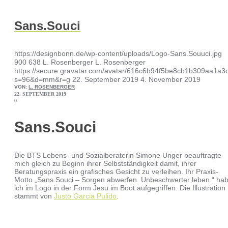
Sans.Souci
https://designbonn.de/wp-content/uploads/Logo-Sans.Souuci.jpg
900
638
L. Rosenberger
L. Rosenberger
https://secure.gravatar.com/avatar/616c6b94f5be8cb1b309aa1
s=96&d=mm&r=g
22. September 2019
4. November 2019
VON:
L. ROSENBERGER
22. SEPTEMBER 2019
0
Sans.Souci
Die BTS Lebens- und Sozialberaterin Simone Unger beauftragte
mich gleich zu Beginn ihrer Selbstständigkeit damit, ihrer
Beratungspraxis ein grafisches Gesicht zu verleihen. Ihr Praxis-
Motto „Sans Souci – Sorgen abwerfen. Unbeschwerter leben.“ ha
ich im Logo in der Form Jesu im Boot aufgegriffen. Die Illustration
stammt von
Justo Garcia Pulido
.