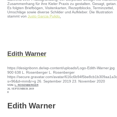
Zusammenhang für ihre Kieler Praxis zu gestalten. Gesagt, getan.
Es folgten Briefbögen, Visitenkarten, Rezeptblocks, Terminzettel,
Umschläge sowie diverse Schilder und Aufkleber. Die Illustration
stammt von
Justo Garcia Pulido
.
Edith Warner
https://designbonn.de/wp-content/uploads/Logo-Edith-Warner.jpg
900
638
L. Rosenberger
L. Rosenberger
https://secure.gravatar.com/avatar/616c6b94f5be8cb1b309aa1
s=96&d=mm&r=g
26. September 2019
23. November 2020
VON:
L. ROSENBERGER
26. SEPTEMBER 2019
0
Edith Warner