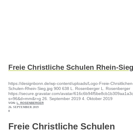
Freie Christliche Schulen Rhein-Sie
https://designbonn.de/wp-content/uploads/Logo-Freie-Chrsitlichen
Schulen-Rhein-Sieg.jpg
900
638
L. Rosenberger
L. Rosenberger
https://secure.gravatar.com/avatar/616c6b94f5be8cb1b309aa1
s=96&d=mm&r=g
26. September 2019
4. Oktober 2019
VON:
L. ROSENBERGER
26. SEPTEMBER 2019
0
Freie Christliche Schulen