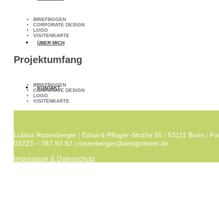
BRIEFBOGEN
CORPORATE DESIGN
LOGO
VISITENKARTE
ÜBER MICH
Projektumfang
BRIEFBOGEN
KONTAKT
CORPORATE DESIGN
LOGO
VISITENKARTE
Lubica Rosenberger
Eduard-Pflüger-Straße 55
53111 Bonn
Fo
|
|
|
02223 – 787 93 92
rosenberger@designbonn.de
|
Impressum & Datenschutz