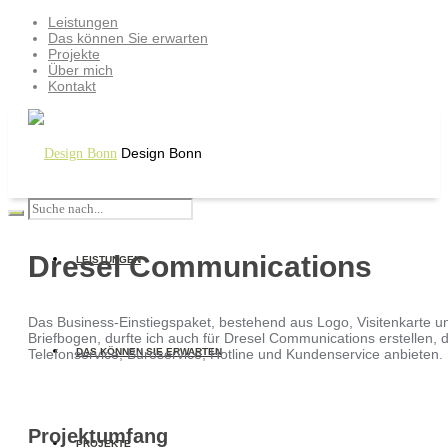
Leistungen
Das können Sie erwarten
Projekte
Über mich
Kontakt
Design Bonn
Dresel Communications
LEISTUNGEN
Das Business-Einstiegspaket, bestehend aus Logo, Visitenkarte u
Briefbogen, durfte ich auch für Dresel Communications erstellen, d
Telefonservice, Büroservice, Hotline und Kundenservice anbieten.
DAS KÖNNEN SIE ERWARTEN
Projektumfang
PROJEKTE