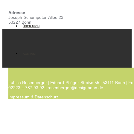
Adresse
Joseph-Schumpeter-Allee 23
53227 Bonn
ÜBER MICH
KONTAKT
Lubica Rosenberger
Eduard-Pflüger-Straße 55
53111 Bonn
Fo
|
|
|
02223 – 787 93 92
rosenberger@designbonn.de
|
Impressum & Datenschutz