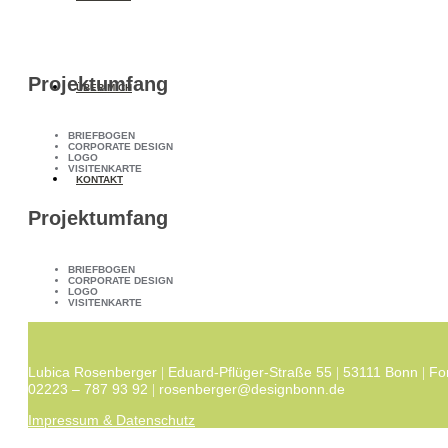
Projektumfang
ÜBER MICH
BRIEFBOGEN
CORPORATE DESIGN
LOGO
VISITENKARTE
KONTAKT
Projektumfang
BRIEFBOGEN
CORPORATE DESIGN
LOGO
VISITENKARTE
Lubica Rosenberger
Eduard-Pflüger-Straße 55
53111 Bonn
Fo
|
|
|
02223 – 787 93 92
rosenberger@designbonn.de
|
Impressum & Datenschutz