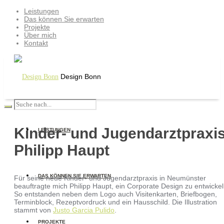
Leistungen
Das können Sie erwarten
Projekte
Über mich
Kontakt
Design Bonn
Kinder- und Jugendarztpraxi
LEISTUNGEN
Philipp Haupt
DAS KÖNNEN SIE ERWARTEN
Für seine neue Kinder- und Jugendarztpraxis in Neumünster
beauftragte mich Philipp Haupt, ein Corporate Design zu entwickel
So entstanden neben dem Logo auch Visitenkarten, Briefbogen,
Terminblock, Rezeptvordruck und ein Hausschild. Die Illustration
stammt von
Justo Garcia Pulido
.
PROJEKTE