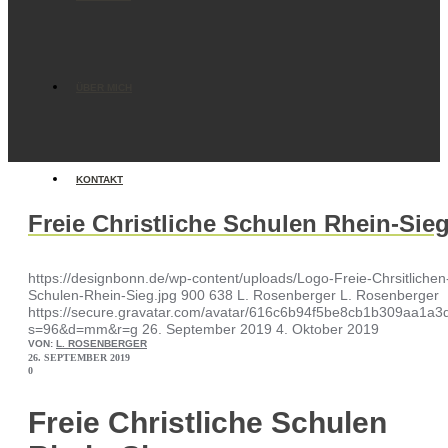
ÜBER MICH
KONTAKT
Freie Christliche Schulen Rhein-Sie
https://designbonn.de/wp-content/uploads/Logo-Freie-Chrsitlichen
Schulen-Rhein-Sieg.jpg
900
638
L. Rosenberger
L. Rosenberger
https://secure.gravatar.com/avatar/616c6b94f5be8cb1b309aa1
s=96&d=mm&r=g
26. September 2019
4. Oktober 2019
VON:
L. ROSENBERGER
26. SEPTEMBER 2019
0
Freie Christliche Schulen