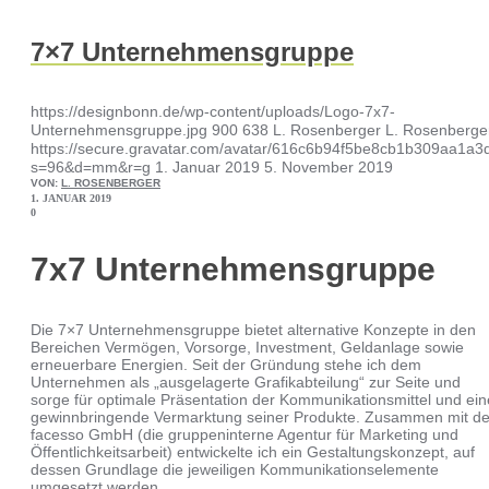
7×7 Unternehmensgruppe
https://designbonn.de/wp-content/uploads/Logo-7x7-
Unternehmensgruppe.jpg
900
638
L. Rosenberger
L. Rosenberge
https://secure.gravatar.com/avatar/616c6b94f5be8cb1b309aa1
s=96&d=mm&r=g
1. Januar 2019
5. November 2019
VON:
L. ROSENBERGER
1. JANUAR 2019
0
7x7 Unternehmensgruppe
Die 7×7 Unternehmensgruppe bietet alternative Konzepte in den
Bereichen Vermögen, Vorsorge, Investment, Geldanlage sowie
erneuerbare Energien. Seit der Gründung stehe ich dem
Unternehmen als „ausgelagerte Grafikabteilung“ zur Seite und
sorge für optimale Präsentation der Kommunikationsmittel und ein
gewinnbringende Vermarktung seiner Produkte. Zusammen mit de
facesso GmbH (die gruppeninterne Agentur für Marketing und
Öffentlichkeitsarbeit) entwickelte ich ein Gestaltungskonzept, auf
dessen Grundlage die jeweiligen Kommunikationselemente
umgesetzt werden.