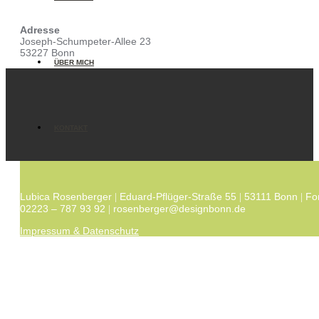
Adresse
Joseph-Schumpeter-Allee 23
53227 Bonn
ÜBER MICH
KONTAKT
Lubica Rosenberger
Eduard-Pflüger-Straße 55
53111 Bonn
Fo
|
|
|
02223 – 787 93 92
rosenberger@designbonn.de
|
Impressum & Datenschutz