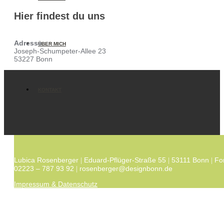
Hier findest du uns
Adresse
ÜBER MICH
Joseph-Schumpeter-Allee 23
53227 Bonn
KONTAKT
Lubica Rosenberger
Eduard-Pflüger-Straße 55
53111 Bonn
Fo
|
|
|
02223 – 787 93 92
rosenberger@designbonn.de
|
Impressum & Datenschutz