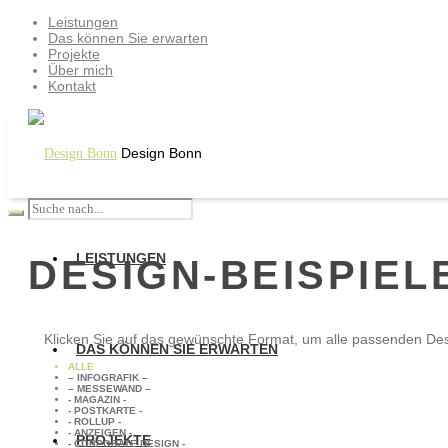
Leistungen
Das können Sie erwarten
Projekte
Über mich
Kontakt
Design Bonn
LEISTUNGEN
DESIGN-BEISPIEL
Klicken Sie auf das gewünschte Format, um alle passenden Des
DAS KÖNNEN SIE ERWARTEN
ALLE
– INFOGRAFIK –
– MESSEWAND –
- MAGAZIN -
- POSTKARTE -
- ROLLUP -
- ANZEIGEN -
PROJEKTE
- CORPORATE DESIGN -