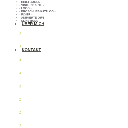
- BRIEFBOGEN -
- VISITENKARTE -
- LOGO -
- BROSCHÜRE/KATALOG -
- FLYER -
- ANIMIERTE GIFS -
- SONSTIGES -
ÜBER MICH
2
2
KONTAKT
2
2
2
2
2
2